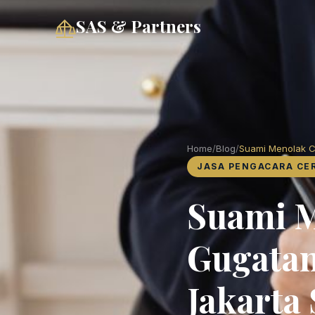
SAS & Partners
Home
/
Blog
/
Suami Menolak Ce
JASA PENGACARA CE
Suami M
Gugatan
Jakarta 