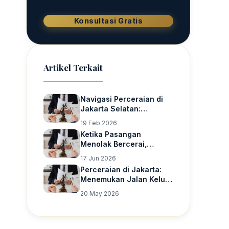
Konsultasi Gratis
Artikel Terkait
Navigasi Perceraian di
Jakarta Selatan:
Pentingnya Jasa
19 Feb 2026
Pengacara dan
Ketika Pasangan
Perlindungan Hak Asuh
Menolak Bercerai,
Anak
Apakah Gugatan Cerai
17 Jun 2026
Tetap Bisa Dikabulkan?
Perceraian di Jakarta:
Menemukan Jalan Keluar
yang Cepat, Aman, dan
20 May 2026
Terpercaya