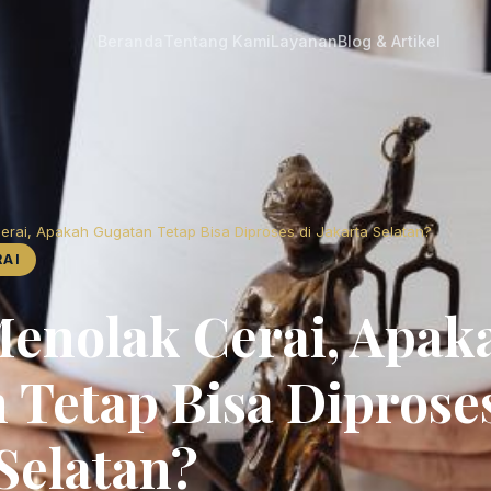
Beranda
Tentang Kami
Layanan
Blog & Artikel
rai, Apakah Gugatan Tetap Bisa Diproses di Jakarta Selatan?
RAI
enolak Cerai, Apak
 Tetap Bisa Diproses
Selatan?