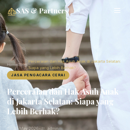
SAS & Partners
Perceraian dan Hak Asuh Anak di Jakarta Selatan:
Home
/
Blog
/
Siapa yang Lebih Berhak?
JASA PENGACARA CERAI
Perceraian dan Hak Asuh Anak
di Jakarta Selatan: Siapa yang
Lebih Berhak?
28 May 2026
•
admin