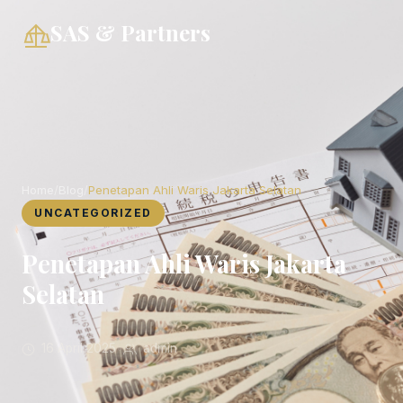
SAS & Partners
Home
/
Blog
/
Penetapan Ahli Waris Jakarta Selatan
UNCATEGORIZED
Penetapan Ahli Waris Jakarta
Selatan
16 April 2025
•
admin