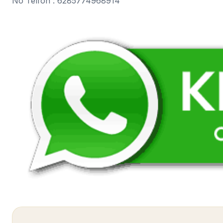
No Telfon : 6285774968914