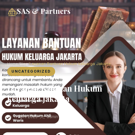
SAS & Partners
Home
/
Blog
/
Layanan Bantuan Hukum keluarga Jakarta
UNCATEGORIZED
Layanan Bantuan Hukum
keluarga Jakarta
11 April 2025
•
admin