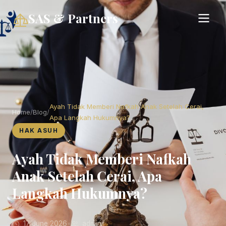
SAS & Partners
Ayah Tidak Memberi Nafkah Anak Setelah Cerai,
Home
/
Blog
/
Apa Langkah Hukumnya?
HAK ASUH
Ayah Tidak Memberi Nafkah
Anak Setelah Cerai, Apa
Langkah Hukumnya?
17 June 2026
•
admin