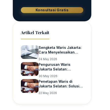
Konsultasi Gratis
Artikel Terkait
Sengketa Waris Jakarta:
Cara Menyelesaikan
Perselisihan Harta
24 May 2026
Warisan Secara Hukum
Pengurusan Waris
Jakarta Selatan:
Panduan Penyelesaian
30 May 2026
Harta Warisan Secara
Penetapan Waris di
Hukum
Jakarta Selatan: Solusi
Hukum untuk Kepastian
22 May 2026
Hak Ahli Waris