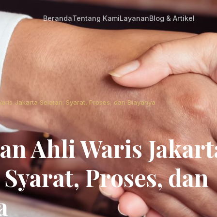
Beranda
Tentang Kami
Layanan
Blog & Artikel
aris Jakarta Selatan: Syarat, Proses, dan Biayanya
an Ahli Waris Jakart
 Syarat, Proses, dan
a