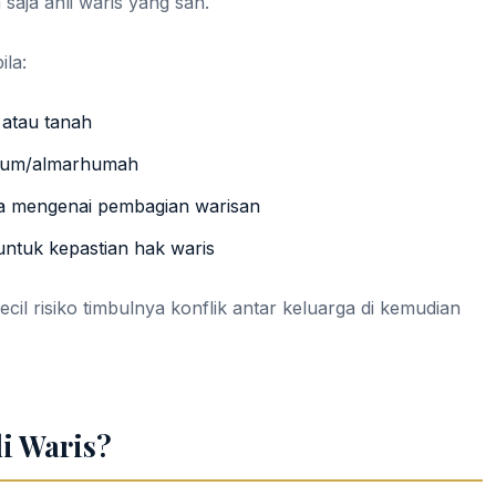
 saja ahli waris yang sah.
ila:
atau tanah
rhum/almarhumah
ga mengenai pembagian warisan
ntuk kepastian hak waris
il risiko timbulnya konflik antar keluarga di kemudian
i Waris?