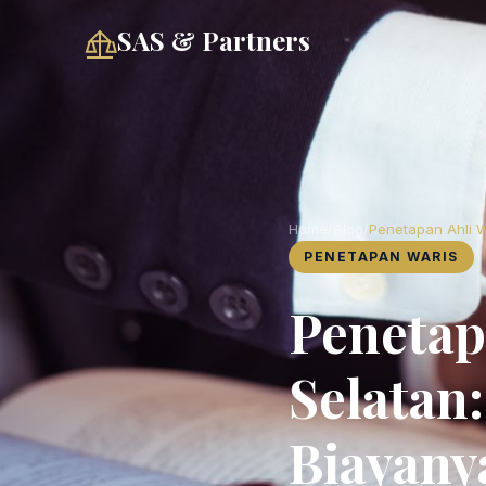
SAS & Partners
Home
/
Blog
/
Penetapan Ahli W
PENETAPAN WARIS
Penetap
Selatan:
Biayany