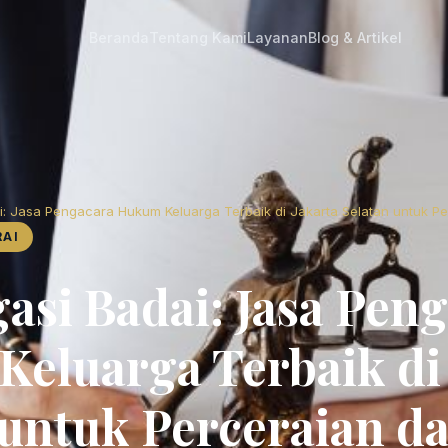
Beranda
Tentang Kami
Layanan
Blog & Artikel
: Jasa Pengacara Hukum Keluarga Terbaik di Jakarta Selatan untuk P
RAI
asi Badai: Jasa Pen
eluarga Terbaik di 
 untuk Perceraian d