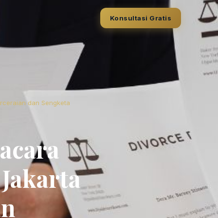
Konsultasi Gratis
erceraian dan Sengketa
gacara
Jakarta
an