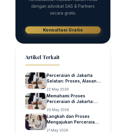
dengan advokat SAS & Partners
secara gratis.
Konsultasi Gratis
Artikel Terkait
Perceraian di Jakarta
Selatan: Proses, Alasan,
dan Hal yang Wajib
22 May 2026
Dipahami Sebelum
Memahami Proses
Mengajukan Gugatan
Perceraian di Jakarta:
Panduan Lengkap Anti
20 May 2026
Rumit
Langkah dan Proses
Mengajukan Perceraian
di Jakarta: Panduan
21 May 2026