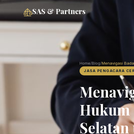
SAS & Partners
Home
/
Blog
/
Menavigasi Badai
JASA PENGACARA CE
Menavig
Hukum K
Selatan