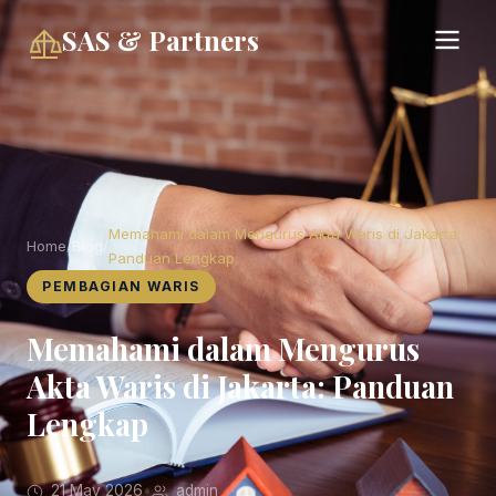
SAS & Partners
Memahami dalam Mengurus Akta Waris di Jakarta:
Home
/
Blog
/
Panduan Lengkap
PEMBAGIAN WARIS
Memahami dalam Mengurus
Akta Waris di Jakarta: Panduan
Lengkap
21 May 2026
•
admin