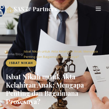
SAS & Partners
Isbat Nikah untuk Akta Kelahiran Anak: Mengapa
Home
/
Blog
/
Penting dan Bagaimana Prosesnya?
ISBAT NIKAH
Isbat Nikah untuk Akta
Kelahiran Anak: Mengapa
Penting dan Bagaimana
Prosesnya?