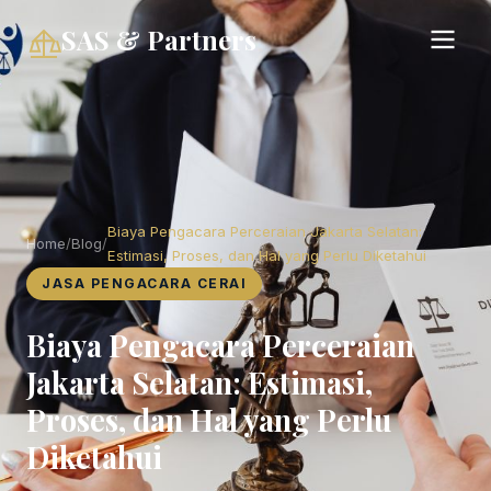
SAS & Partners
Biaya Pengacara Perceraian Jakarta Selatan:
Home
/
Blog
/
Estimasi, Proses, dan Hal yang Perlu Diketahui
JASA PENGACARA CERAI
Biaya Pengacara Perceraian
Jakarta Selatan: Estimasi,
Proses, dan Hal yang Perlu
Diketahui