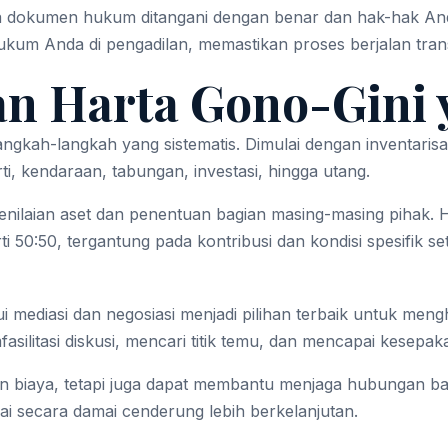
 dokumen hukum ditangani dengan benar dan hak-hak Anda
 hukum Anda di pengadilan, memastikan proses berjalan tra
n Harta Gono-Gini 
ah-langkah yang sistematis. Dimulai dengan inventarisasi 
ti, kendaraan, tabungan, investasi, hingga utang.
ah penilaian aset dan penentuan bagian masing-masing piha
i 50:50, tergantung pada kontribusi dan kondisi spesifik se
lui mediasi dan negosiasi menjadi pilihan terbaik untuk me
silitasi diskusi, mencari titik temu, dan mencapai kesep
n biaya, tetapi juga dapat membantu menjaga hubungan bai
ai secara damai cenderung lebih berkelanjutan.