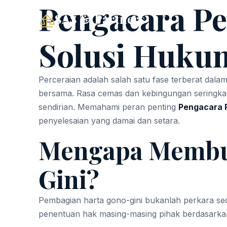
Pengacara P
SAS & Partners
Solusi Hukum
Perceraian adalah salah satu fase terberat dala
bersama. Rasa cemas dan kebingungan seringkal
sendirian. Memahami peran penting
Pengacara P
penyelesaian yang damai dan setara.
Mengapa Membut
Gini?
Pembagian harta gono-gini bukanlah perkara sede
penentuan hak masing-masing pihak berdasarkan 