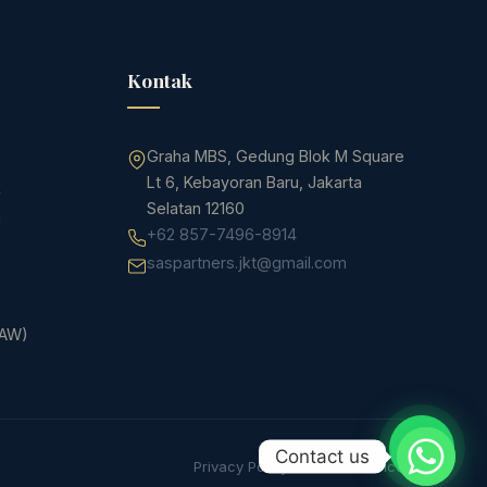
Kontak
Graha MBS, Gedung Blok M Square
Lt 6, Kebayoran Baru, Jakarta
k
Selatan 12160
a
+62 857-7496-8914
saspartners.jkt@gmail.com
PAW)
Contact us
Privacy Policy
Terms of Service