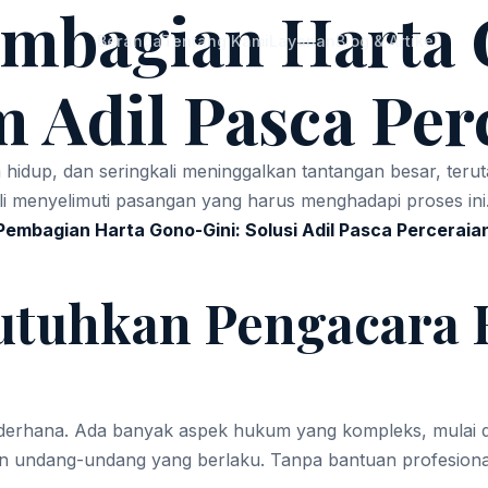
embagian Harta 
Beranda
Tentang Kami
Layanan
Blog & Artikel
 Adil Pasca Per
m hidup, dan seringkali meninggalkan tantangan besar, teru
i menyelimuti pasangan yang harus menghadapi proses in
embagian Harta Gono-Gini: Solusi Adil Pasca Perceraia
uhkan Pengacara 
rhana. Ada banyak aspek hukum yang kompleks, mulai dari 
undang-undang yang berlaku. Tanpa bantuan profesional, ri