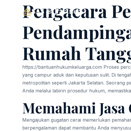
Pengacara Per
SAS & Partners
Pendampinga
Rumah Tang
https://bantuanhukumkeluarga.com
Proses perc
yang campur aduk dan keputusan sulit. Di tengah
metropolitan seperti Jakarta Selatan. Seorang 
Anda melalui labirin prosedur hukum, memastika
Memahami Jasa G
Mengajukan gugatan cerai memerlukan pemahama
berpengalaman dapat membantu Anda menyusun 