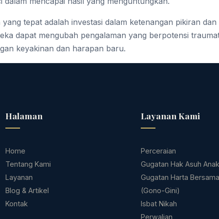
ci dalam mencapai hasil yang menguntungkan.
n yang tepat adalah investasi dalam ketenangan pikiran da
reka dapat mengubah pengalaman yang berpotensi traumatis
an keyakinan dan harapan baru.
Halaman
Layanan Kami
Home
Perceraian
Tentang Kami
Gugatan Hak Asuh Ana
Layanan
Gugatan Harta Bersam
Blog & Artikel
(Gono-Gini)
Kontak
Isbat Nikah
Perwalian