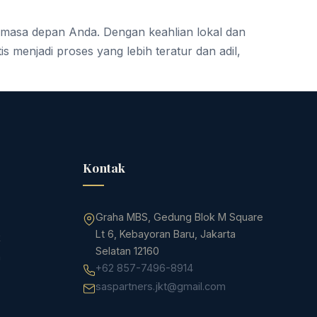
n masa depan Anda. Dengan keahlian lokal dan
 menjadi proses yang lebih teratur dan adil,
Kontak
Graha MBS, Gedung Blok M Square
Lt 6, Kebayoran Baru, Jakarta
k
Selatan 12160
a
+62 857-7496-8914
saspartners.jkt@gmail.com