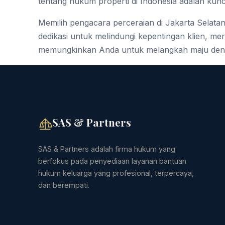
tentang hukum properti di Indonesia adalah kun
Memilih pengacara perceraian di Jakarta Selata
dedikasi untuk melindungi kepentingan klien, me
memungkinkan Anda untuk melangkah maju deng
SAS & Partners
SAS & Partners adalah firma hukum yang
berfokus pada penyediaan layanan bantuan
hukum keluarga yang profesional, terpercaya,
dan berempati.