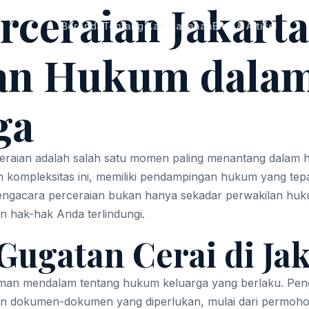
ceraian Jakarta
Beranda
Tentang Kami
Layanan
Blog & Artikel
n Hukum dalam
ga
eraian adalah salah satu momen paling menantang dalam hi
 kompleksitas ini, memiliki pendampingan hukum yang tepat
pengacara perceraian bukan hanya sekadar perwakilan huk
n hak-hak Anda terlindungi.
ugatan Cerai di Jak
n mendalam tentang hukum keluarga yang berlaku. Penga
dokumen-dokumen yang diperlukan, mulai dari permohona